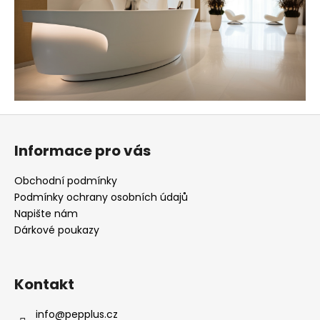
č
u
j
e
m
e
Z
LIFTINGOVÁ
MASKA
á
PEPPLUS
Informace pro vás
p
(4
KS)
a
Obchodní podmínky
-
t
MĚSÍČNÍ
Podmínky ochrany osobních údajů
KÚRA
í
Napište nám
1
Dárkové poukazy
799
Kč
Kontakt
info
@
pepplus.cz