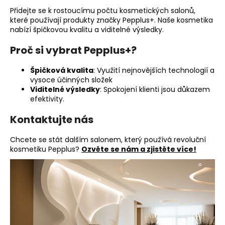
a
Přidejte se k rostoucímu počtu kosmetických salonů,
které používají produkty značky Pepplus+. Naše kosmetika
j
nabízí špičkovou kvalitu a viditelné výsledky.
í
Proč si vybrat Pepplus+?
t
?
Špičková kvalita
: Využití nejnovějších technologií a
vysoce účinných složek
Viditelné výsledky
: Spokojení klienti jsou důkazem
efektivity.
HLEDAT
Kontaktujte nás
Chcete se stát dalším salonem, který používá revoluční
kosmetiku Pepplus?
Ozvěte se nám a zjistěte více!
D
o
p
o
r
u