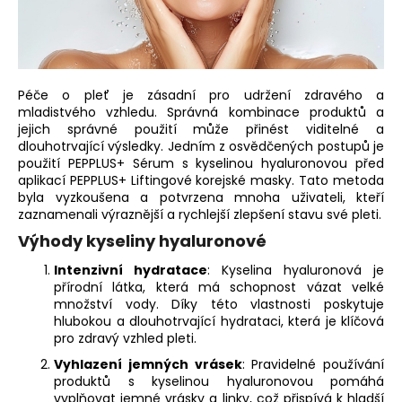
a
j
í
t
Péče o pleť je zásadní pro udržení zdravého a
?
mladistvého vzhledu. Správná kombinace produktů a
jejich správné použití může přinést viditelné a
dlouhotrvající výsledky. Jedním z osvědčených postupů je
použití PEPPLUS+ Sérum s kyselinou hyaluronovou před
aplikací PEPPLUS+ Liftingové korejské masky. Tato metoda
byla vyzkoušena a potvrzena mnoha uživateli, kteří
HLEDAT
zaznamenali výraznější a rychlejší zlepšení stavu své pleti.
Výhody kyseliny hyaluronové
Intenzivní hydratace
: Kyselina hyaluronová je
D
přírodní látka, která má schopnost vázat velké
o
množství vody. Díky této vlastnosti poskytuje
hlubokou a dlouhotrvající hydrataci, která je klíčová
p
pro zdravý vzhled pleti.
o
r
Vyhlazení jemných vrásek
: Pravidelné používání
u
produktů s kyselinou hyaluronovou pomáhá
vyplňovat jemné vrásky a linky, což přispívá k hladší