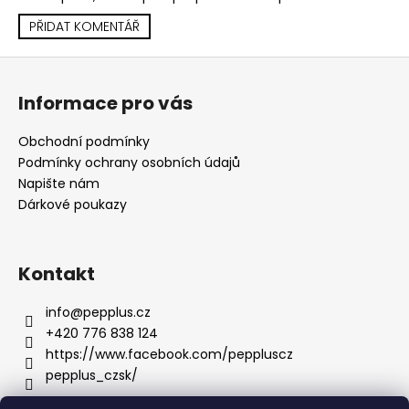
PŘIDAT KOMENTÁŘ
Z
á
Informace pro vás
p
a
Obchodní podmínky
t
Podmínky ochrany osobních údajů
í
Napište nám
Dárkové poukazy
Kontakt
info
@
pepplus.cz
+420 776 838 124
https://www.facebook.com/peppluscz
pepplus_czsk/