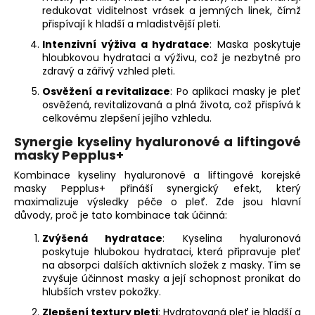
redukovat viditelnost vrásek a jemných linek, čímž
přispívají k hladší a mladistvější pleti.
Intenzivní výživa a hydratace
: Maska poskytuje
hloubkovou hydrataci a výživu, což je nezbytné pro
zdravý a zářivý vzhled pleti.
Osvěžení a revitalizace
: Po aplikaci masky je pleť
osvěžená, revitalizovaná a plná života, což přispívá k
celkovému zlepšení jejího vzhledu.
Synergie kyseliny hyaluronové a liftingové
masky Pepplus+
Kombinace kyseliny hyaluronové a liftingové korejské
masky Pepplus+ přináší synergický efekt, který
maximalizuje výsledky péče o pleť. Zde jsou hlavní
důvody, proč je tato kombinace tak účinná:
Zvýšená hydratace
: Kyselina hyaluronová
poskytuje hlubokou hydrataci, která připravuje pleť
na absorpci dalších aktivních složek z masky. Tím se
zvyšuje účinnost masky a její schopnost pronikat do
hlubších vrstev pokožky.
Zlepšení textury pleti
: Hydratovaná pleť je hladší a