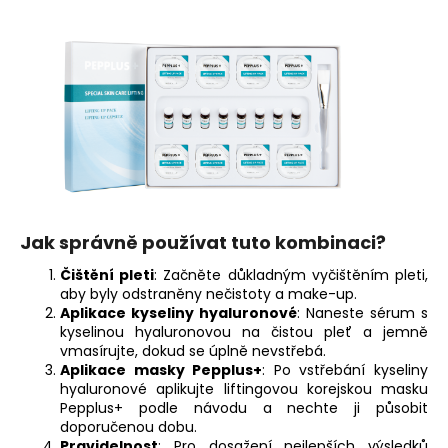
Jak správně používat tuto kombinaci?
Čištění pleti
: Začněte důkladným vyčištěním pleti,
aby byly odstraněny nečistoty a make-up.
Aplikace kyseliny hyaluronové
: Naneste sérum s
kyselinou hyaluronovou na čistou pleť a jemně
vmasírujte, dokud se úplně nevstřebá.
Aplikace masky Pepplus+
: Po vstřebání kyseliny
hyaluronové aplikujte liftingovou korejskou masku
Pepplus+ podle návodu a nechte ji působit
doporučenou dobu.
Pravidelnost
: Pro dosažení nejlepších výsledků