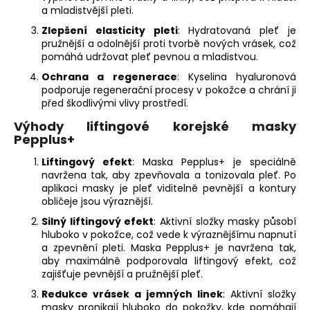
č
a mladistvější pleti.
u
j
Zlepšení elasticity pleti
: Hydratovaná pleť je
pružnější a odolnější proti tvorbě nových vrásek, což
e
pomáhá udržovat pleť pevnou a mladistvou.
m
e
Ochrana a regenerace
: Kyselina hyaluronová
podporuje regenerační procesy v pokožce a chrání ji
před škodlivými vlivy prostředí.
PEPPLUS
Výhody liftingové korejské masky
HINOKI
Pepplus+
CARE
ŠAMPON
Liftingový efekt
: Maska Pepplus+ je speciálně
(500
navržena tak, aby zpevňovala a tonizovala pleť. Po
ML)
aplikaci masky je pleť viditelně pevnější a kontury
599
obličeje jsou výraznější.
Kč
Silný liftingový efekt
: Aktivní složky masky působí
hluboko v pokožce, což vede k výraznějšímu napnutí
a zpevnění pleti. Maska Pepplus+ je navržena tak,
aby maximálně podporovala liftingový efekt, což
zajišťuje pevnější a pružnější pleť.
Redukce vrásek a jemných linek
: Aktivní složky
masky pronikají hluboko do pokožky, kde pomáhají